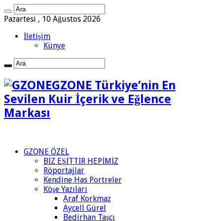
Pazartesi , 10 Ağustos 2026
İletişim
Künye
GZONE Türkiye’nin En
Sevilen Kuir İçerik ve Eğlence
Markası
GZONE ÖZEL
BİZ EŞİTTİR HEPİMİZ
Röportajlar
Kendine Has Portreler
Köşe Yazıları
Araf Korkmaz
Aycell Gürel
Bedirhan Taşçı