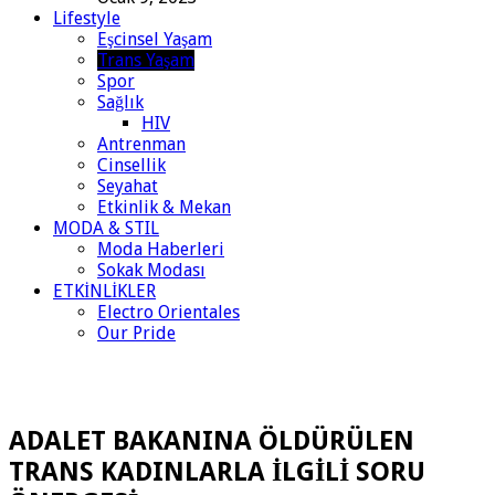
Lifestyle
Eşcinsel Yaşam
Trans Yaşam
Spor
Sağlık
HIV
Antrenman
Cinsellik
Seyahat
Etkinlik & Mekan
MODA & STIL
Moda Haberleri
Sokak Modası
ETKİNLİKLER
Electro Orientales
Our Pride
ADALET BAKANINA ÖLDÜRÜLEN
TRANS KADINLARLA İLGİLİ SORU