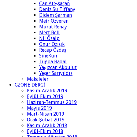
Can Ateşsaçan
Deniz Su Tiffany
Didem Şarman
Meir Özveren
Murat Renay
Mert Bell
Nil Özalp
Onur Özışık
Recep Özdaş
SineKuir
Tuğba Badal
Yağızcan Akbulut
Yeşer Sarıyıldız
Makaleler
GZONE DERGİ
Kasım-Aralık 2019
Eylül-Ekim 2019
Haziran-Temmuz 2019
Mayıs 2019
Mart-Nisan 2019
Ocak-Şubat 2019
Kasım-Aralık 2018
Eylül-Ekim 2018