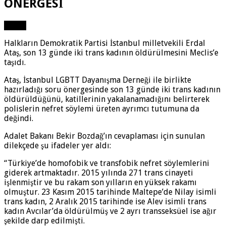
ÖNERGESİ
Paylaş
Halkların Demokratik Partisi İstanbul milletvekili Erdal
Ataş, son 13 günde iki trans kadının öldürülmesini Meclis’e
taşıdı.
Ataş, İstanbul LGBTT Dayanışma Derneği ile birlikte
hazırladığı soru önergesinde son 13 günde iki trans kadının
öldürüldüğünü, katillerinin yakalanamadığını belirterek
polislerin nefret söylemi üreten ayrımcı tutumuna da
değindi.
Adalet Bakanı Bekir Bozdağ’ın cevaplaması için sunulan
dilekçede şu ifadeler yer aldı:
“Türkiye’de homofobik ve transfobik nefret söylemlerini
giderek artmaktadır. 2015 yılında 271 trans cinayeti
işlenmiştir ve bu rakam son yılların en yüksek rakamı
olmuştur. 23 Kasım 2015 tarihinde Maltepe’de Nilay isimli
trans kadın, 2 Aralık 2015 tarihinde ise Alev isimli trans
kadın Avcılar’da öldürülmüş ve 2 ayrı transseksüel ise ağır
şekilde darp edilmişti.