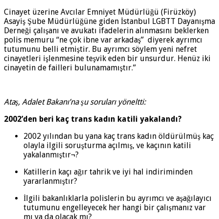
Cinayet üzerine Avcılar Emniyet Müdürlüğü (Firüzköy)
Asayiş Şube Müdürlüğüne giden İstanbul LGBTT Dayanışma
Derneği çalışanı ve avukatı ifadelerin alınmasını beklerken
polis memuru “ne çok ibne var arkadaş” diyerek ayrımcı
tutumunu belli etmiştir. Bu ayrımcı söylem yeni nefret
cinayetleri işlenmesine teşvik eden bir unsurdur. Henüz iki
cinayetin de failleri bulunamamıştır.”
Ataş, Adalet Bakanı’na şu soruları yöneltti:
2002’den beri kaç trans kadın katili yakalandı?
2002 yılından bu yana kaç trans kadın öldürülmüş kaç
olayla ilgili soruşturma açılmış, ve kaçının katili
yakalanmıştır¬?
Katillerin kaçı ağır tahrik ve iyi hal indiriminden
yararlanmıştır?
İlgili bakanlıklarla polislerin bu ayrımcı ve aşağılayıcı
tutumunu engelleyecek her hangi bir çalışmanız var
mı ya da olacak mı?