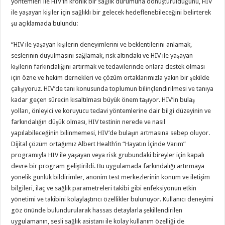
yöntemleri ile HIV’in kronik bir sağlık durumuna dönüştürüldüğünü, HIV
ile yaşayan kişiler için sağlıklı bir gelecek hedeflenebileceğini belirterek
şu açıklamada bulundu:
“HIV ile yaşayan kişilerin deneyimlerini ve beklentilerini anlamak,
seslerinin duyulmasını sağlamak, risk altındaki ve HIV ile yaşayan
kişilerin farkındalığını artırmak ve tedavilerinde onlara destek olması
için özne ve hekim dernekleri ve çözüm ortaklarımızla yakın bir şekilde
çalışıyoruz. HIV’de tanı konusunda toplumun bilinçlendirilmesi ve tanıya
kadar geçen sürecin kısaltılması büyük önem taşıyor. HIV’in bulaş
yolları, önleyici ve koruyucu tedavi yöntemlerine dair bilgi düzeyinin ve
farkındalığın düşük olması, HIV testinin nerede ve nasıl
yapılabileceğinin bilinmemesi, HIV’de bulaşın artmasına sebep oluyor.
Dijital çözüm ortağımız Albert Health’in “Hayatın İçinde Varım”
programıyla HIV ile yaşayan veya risk grubundaki bireyler için kapalı
devre bir program geliştirildi. Bu uygulamada farkındalığı artırmaya
yönelik günlük bildirimler, anonim test merkezlerinin konum ve iletişim
bilgileri, ilaç ve sağlık parametreleri takibi gibi enfeksiyonun etkin
yönetimi ve takibini kolaylaştırıcı özellikler bulunuyor. Kullanıcı deneyimi
göz önünde bulundurularak hassas detaylarla şekillendirilen
uygulamanın, sesli sağlık asistanı ile kolay kullanım özelliği de